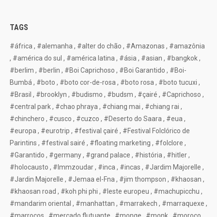
TAGS
#áfrica
,
#alemanha
,
#alter do chão
,
#Amazonas
,
#amazônia
,
#américa do sul
,
#américa latina
,
#ásia
,
#asian
,
#bangkok
,
#berlim
,
#berlin
,
#Boi Caprichoso
,
#Boi Garantido
,
#Boi-
Bumbá
,
#boto
,
#boto cor-de-rosa
,
#boto rosa
,
#boto tucuxi
,
#Brasil
,
#brooklyn
,
#budismo
,
#budsm
,
#çairé
,
#Caprichoso
,
#central park
,
#chao phraya
,
#chiang mai
,
#chiang rai
,
#chinchero
,
#cusco
,
#cuzco
,
#Deserto do Saara
,
#eua
,
#europa
,
#eurotrip
,
#festival çairé
,
#Festival Folclórico de
Parintins
,
#festival sairé
,
#floating marketing
,
#folclore
,
#Garantido
,
#germany
,
#grand palace
,
#história
,
#hitler
,
#holocausto
,
#Immzoudar
,
#inca
,
#incas
,
#Jardim Majorelle
,
#Jardin Majorelle
,
#Jemaa el-Fna
,
#jim thompson
,
#khaosan
,
#khaosan road
,
#koh phi phi
,
#leste europeu
,
#machupicchu
,
#mandarim oriental
,
#manhattan
,
#marrakech
,
#marraquexe
,
#marrocos
,
#mercado flutuante
,
#monge
,
#monk
,
#moroco
,