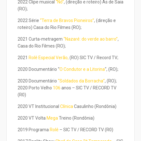
2022 Clipe musical
“Nó”
, (direção e roteiro) As de Saia
(RO);
2022 Série
“Terra de Bravos Pioneiros”
, (direção e
roteiro) Casa do Rio Filmes (RO);
2021 Curta-metragem
“Nazaré: do verde ao barro”
,
Casa do Rio Filmes (RO);
2021
Rolê Especial Verão,
(RO) SIC TV / Record TV;
2020 Documentário “
O Condutor e a Litorina
“, (RO);
2020 Documentário
“Soldados da Borracha”
, (RO);
2020 Porto Velho
106
anos – SIC TV / RECORD TV
(R0)
2020 VT Institucional
Clínica
Casulinho (Rondônia)
2020 VT Volta
Mega
Treino (Rondônia)
2019 Programa
Rolê
– SIC TV / RECORD TV (R0)