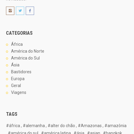
CATEGORIAS
África
América do Norte
América do Sul
Ásia
Bastidores
Europa
Geral
Viagens
TAGS
#áfrica
,
#alemanha
,
#alter do chão
,
#Amazonas
,
#amazônia
,
#américa do sul
,
#américa latina
,
#ásia
,
#asian
,
#bangkok
,