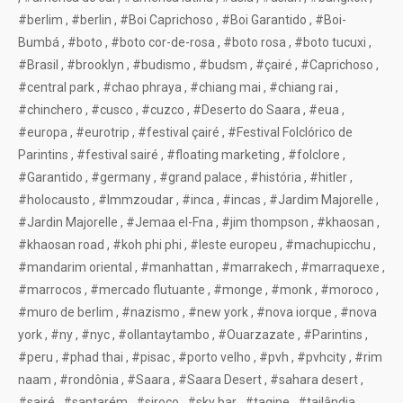
#berlim
,
#berlin
,
#Boi Caprichoso
,
#Boi Garantido
,
#Boi-
Bumbá
,
#boto
,
#boto cor-de-rosa
,
#boto rosa
,
#boto tucuxi
,
#Brasil
,
#brooklyn
,
#budismo
,
#budsm
,
#çairé
,
#Caprichoso
,
#central park
,
#chao phraya
,
#chiang mai
,
#chiang rai
,
#chinchero
,
#cusco
,
#cuzco
,
#Deserto do Saara
,
#eua
,
#europa
,
#eurotrip
,
#festival çairé
,
#Festival Folclórico de
Parintins
,
#festival sairé
,
#floating marketing
,
#folclore
,
#Garantido
,
#germany
,
#grand palace
,
#história
,
#hitler
,
#holocausto
,
#Immzoudar
,
#inca
,
#incas
,
#Jardim Majorelle
,
#Jardin Majorelle
,
#Jemaa el-Fna
,
#jim thompson
,
#khaosan
,
#khaosan road
,
#koh phi phi
,
#leste europeu
,
#machupicchu
,
#mandarim oriental
,
#manhattan
,
#marrakech
,
#marraquexe
,
#marrocos
,
#mercado flutuante
,
#monge
,
#monk
,
#moroco
,
#muro de berlim
,
#nazismo
,
#new york
,
#nova iorque
,
#nova
york
,
#ny
,
#nyc
,
#ollantaytambo
,
#Ouarzazate
,
#Parintins
,
#peru
,
#phad thai
,
#pisac
,
#porto velho
,
#pvh
,
#pvhcity
,
#rim
naam
,
#rondônia
,
#Saara
,
#Saara Desert
,
#sahara desert
,
#sairé
,
#santarém
,
#siroco
,
#sky bar
,
#tagine
,
#tailândia
,